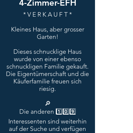
4-Zimmer-EFH
* V E R K A U F T *
Kleines Haus, aber grosser
Garten!
Dieses schnucklige Haus
wurde von einer ebenso
schnuckligen Familie gekauft.
Die Eigentümerschaft und die
Käuferfamilie freuen sich
riesig.
🔎
Die anderen 1️⃣0️⃣9️⃣
Interessenten sind weiterhin
auf der Suche und verfügen