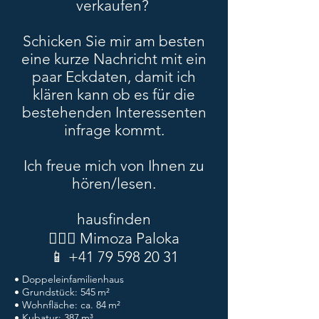
verkaufen?
Schicken Sie mir am besten
eine kurze Nachricht mit ein
paar Eckdaten, damit ich
klären kann ob es für die
bestehenden Interessenten
infrage kommt.
Ich freue mich von Ihnen zu
hören/lesen.
hausfinden
🕵🏻‍♀️ Mimoza Paloka
📱
+41 79 598 20 31
• Doppeleinfamilienhaus
• Grundstück: 545 m²
• Wohnfläche: ca. 84 m²
• Kubatur: 387 m³